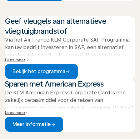
onze lounges en de toegangsvoorwaarden.
Geef vleugels aan alternatieve
vliegtuigbrandstof
Via het Air France KLM Corporate SAF Programma
kan uw bedrijf investeren in SAF, een alternatief
voor fossiele vliegtuigbrandstof. Daarmee helpt u
Lees meer
ons de inzet van SAF te verhogen en verkleinen we
samen onze CO2-voetafdruk.
Bekijk het programma
Sparen met American Express
De KLM American Express Corporate Card is een
zakelijk betaalmiddel voor de reizen van
medewerkers en andere zakelijke uitgaven. De kaart
Lees meer
is veilig en eenvoudig te gebruiken voor reiskosten.
Ook profiteert u als kaarthouder van dubbel
Meer informatie
voordeel: spaar zowel blue credits voor uw bedrijf
als Flying Blue Miles voor uzelf.