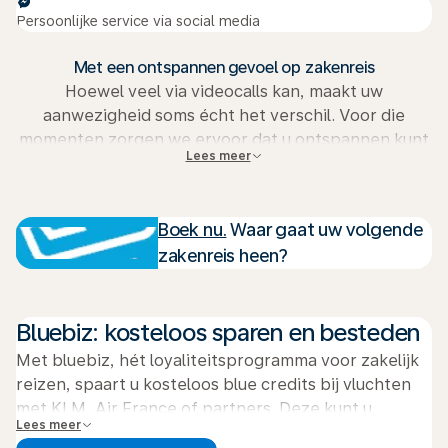
Persoonlijke service via social media
Met een ontspannen gevoel op zakenreis
Hoewel veel via videocalls kan, maakt uw
aanwezigheid soms écht het verschil. Voor die
momenten zorgen we ervoor dat u ontspannen kunt
Lees meer
reizen. Daarom bieden we voor zakenreizen onder
andere gunstige vertrektijden, een breed
bestemmingsaanbod, comfortabele lounges en
Boek nu.
Waar gaat uw volgende
uitstekende services. Zo kunt u zich richten op uw
zakenreis heen?
werk en andere belangrijke zaken.
Bent u deelnemer van onze loyaliteitsprogramma's
Bluebiz: kosteloos sparen en besteden
bluebiz en Flying Blue? Dan levert een zakenreis met
KLM, Air France of partners u dubbel voordeel op!
Met bluebiz, hét loyaliteitsprogramma voor zakelijk
Spaar blue credits met bluebiz voor uw bedrijf en
reizen, spaart u kosteloos blue credits bij vluchten
Flying Blue Miles voor uzelf.
met KLM, Air France of partners. Deze kunt u
Lees meer
inwisselen voor tickets, loungetoegang, upgrades en