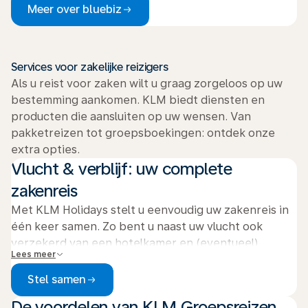
andere vluchtgerelateerde diensten. Bovendien
Meer over bluebiz
profiteert u van extra voordelen, zoals gratis
naamswijzigingen en de optie ‘boek nu, betaal later’.
Bespaar op uw reiskosten!
Services voor zakelijke reizigers
Als u reist voor zaken wilt u graag zorgeloos op uw
Log in op uw account
of
meld u kosteloos aan
.
bestemming aankomen. KLM biedt diensten en
producten die aansluiten op uw wensen. Van
pakketreizen tot groepsboekingen: ontdek onze
extra opties.
Vlucht & verblijf: uw complete
zakenreis
Met KLM Holidays stelt u eenvoudig uw zakenreis in
één keer samen. Zo bent u naast uw vlucht ook
verzekerd van een hotelkamer en (eventueel)
Lees meer
vervoer bij aankomst op uw bestemming. Als u een
KLM Holidays-pakketreis boekt, ontvangt u Flying
Stel samen
Blue Miles op uw vlucht.
De voordelen van KLM Groepsreizen