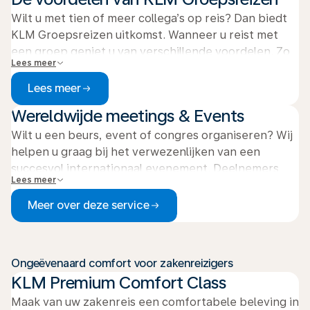
Wilt u met tien of meer collega’s op reis? Dan biedt
KLM Groepsreizen uitkomst. Wanneer u reist met
een groep geniet u van verschillende voordelen. Zo
Lees meer
is ruimbagage op bestemmingen buiten Europa
inbegrepen en bieden we flexibiliteit in het betalen
Lees meer
en annuleren.
Wereldwijde meetings & Events
Wilt u een beurs, event of congres organiseren? Wij
helpen u graag bij het verwezenlijken van een
succesvol internationaal evenement. Deelnemers
Lees meer
ontvangen tot 15% korting op hun vlucht en zowel
deelnemers als de organisator profiteren van nóg
Meer over deze service
meer voordelen.
Ongeëvenaard comfort voor zakenreizigers
KLM Premium Comfort Class
Maak van uw zakenreis een comfortabele beleving in