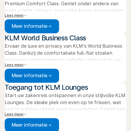
Premium Comfort Class. Geniet onder andere van
meer ruimte, privacy, een ruime keuze aan premium
Lees meer
gerechten en WiFi aan boord. Ervaar luxe tegen een
scherpe prijs. KLM Premium Comfort Class is
Meer informatie
beschikbaar op alle Boeing 787- en 777- vliegtuigen
KLM World Business Class
die naar intercontinentale bestemmingen vliegen.
Ervaar de luxe en privacy van KLM’s World Business
Class. Dankzij de comfortabele full-flat stoelen
arriveert u ontspannen en volledig uitgerust op uw
Lees meer
bestemming. Tevens profiteert u van toegang tot
onze lounges, prioriteit in boarden en exclusieve
Meer informatie
maaltijden aan boord. Nog een to do-lijst af te
Toegang tot KLM Lounges
werken? Verbind met WiFi in het vliegtuig en werk
verder in de wolken.
Start uw zakenreis ontspannen in onze stijlvolle KLM
Lounges. De ideale plek om even op te frissen, wat
rust te pakken of juist werk te verzetten. Geniet van
Lees meer
comfortabele zitplaatsen, gratis WiFi en een rustige
sfeer. Ook kunt u snacks en drankjes nuttigen, en
Meer informatie
gebruikmaken van faciliteiten zoals douches. Ontdek